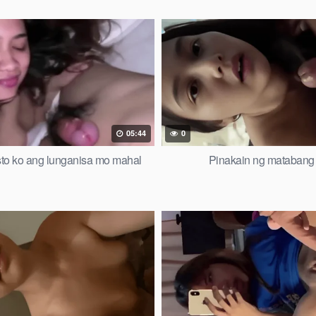
05:44
0
to ko ang lunganisa mo mahal
Pinakain ng matabang 