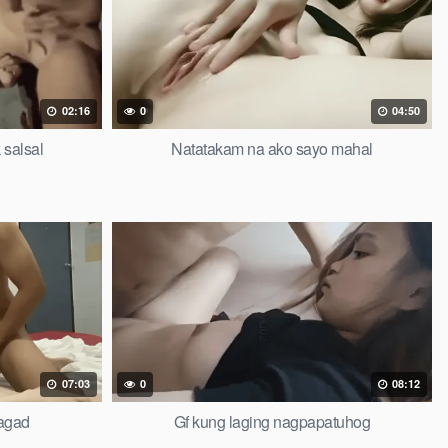
02:16
0
04:50
 salsal
Natatakam na ako sayo mahal
07:03
0
08:12
sagad
Gf kung laging nagpapatuhog