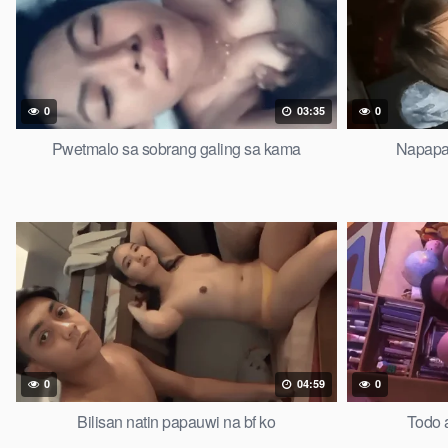
0
03:35
0
Pwetmalo sa sobrang galing sa kama
Napapa 
0
04:59
0
Bilisan natin papauwi na bf ko
Todo 