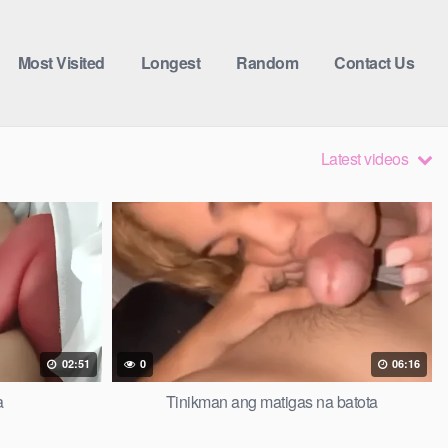
Most Visited
Longest
Random
Contact Us
Latest videos
02:51
0
06:16
a
Tinikman ang matigas na batota