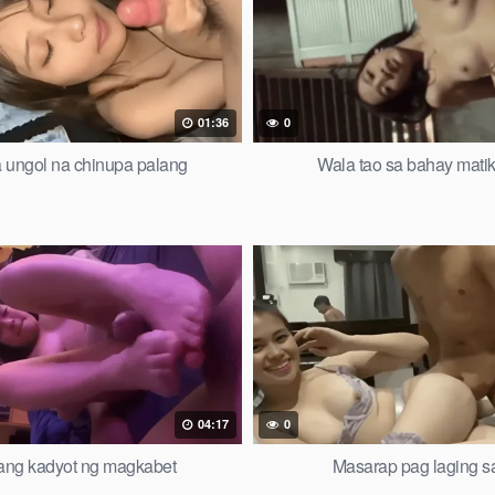
01:36
0
ungol na chinupa palang
Wala tao sa bahay matik
04:17
0
ang kadyot ng magkabet
Masarap pag laging 