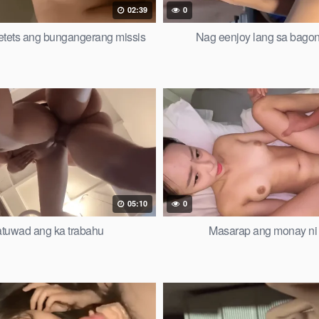
02:39
0
etets ang bungangerang missis
Nag eenjoy lang sa bagon
05:10
0
atuwad ang ka trabahu
Masarap ang monay ni