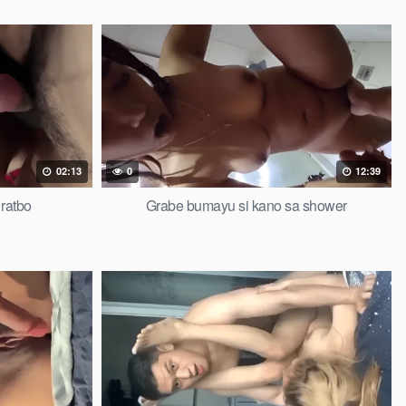
02:13
0
12:39
ratbo
Grabe bumayu si kano sa shower