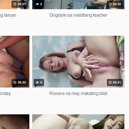
05:07
0
03:32
g laroan
Dogstyle sa malditang teacher
06:33
0
04:41
 inday
Roxane na may makating bilat