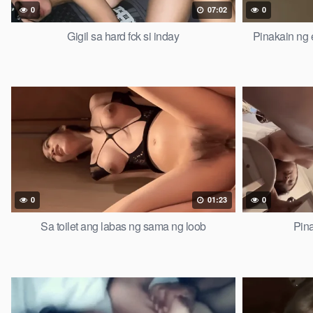
0
07:02
0
Gigil sa hard fck si inday
Pinakain ng 
0
01:23
0
Sa toilet ang labas ng sama ng loob
Pin