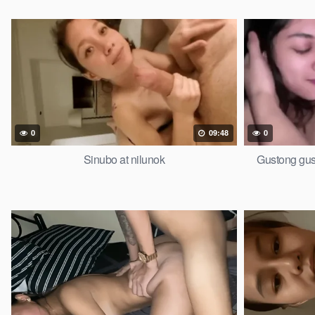
0
09:48
0
Sinubo at nilunok
Gustong gus