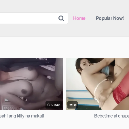
Home
Popular Now!
01:39
0
ahi ang kiffy na makati
Bebetime at chup