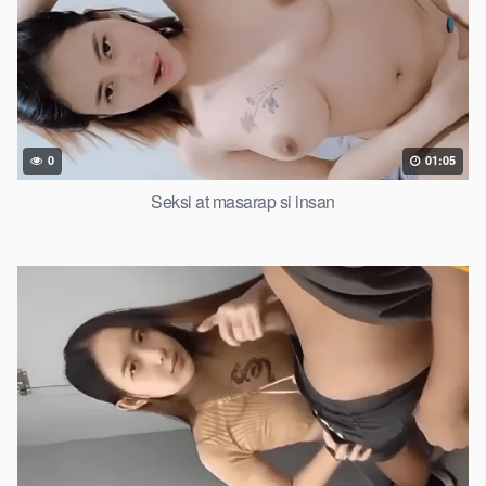
0
01:05
Seksi at masarap si insan