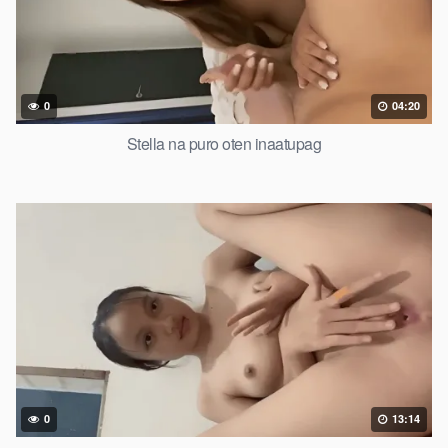
0
04:20
Stella na puro oten inaatupag
0
13:14