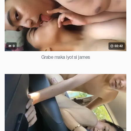
0
02:42
Grabe maka iyot si james