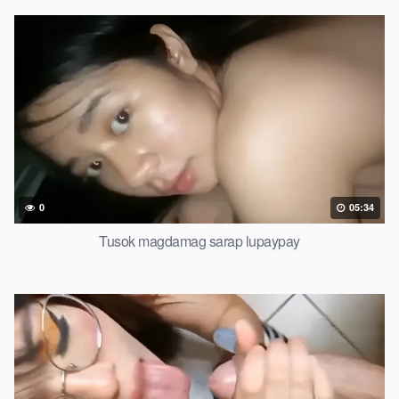
0
05:34
Tusok magdamag sarap lupaypay