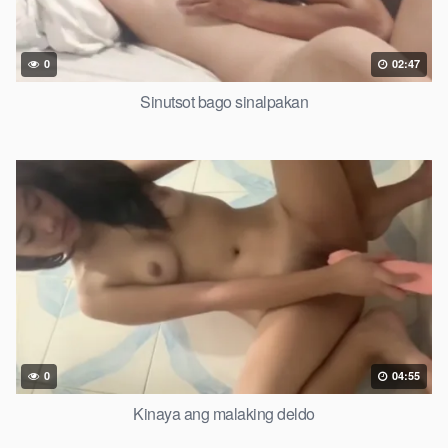
0
02:47
Sinutsot bago sinalpakan
0
04:55
Kinaya ang malaking deldo