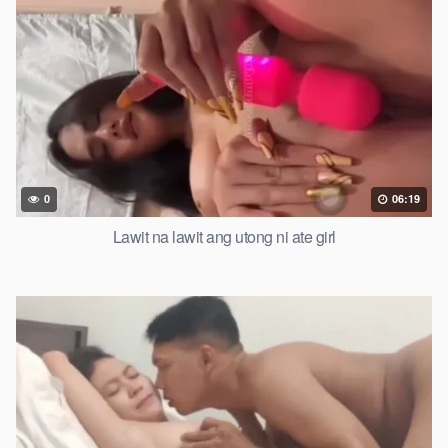
0
06:19
Lawit na lawit ang utong ni ate girl