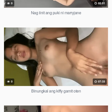
0
02:51
Nag iinit ang puki ni marryjane
0
07:33
Binungkal ang kiffy gamit oten