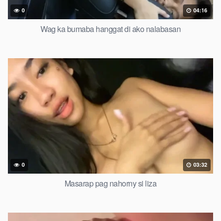
0
04:16
Wag ka bumaba hanggat di ako nalabasan
0
03:32
Masarap pag nahorny si liza