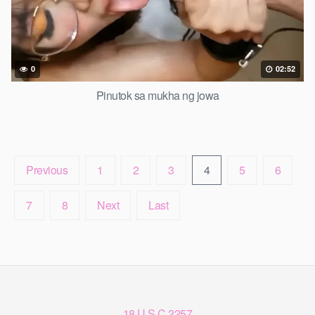
0
02:52
Pinutok sa mukha ng jowa
Previous
1
2
3
4
5
6
7
8
Next
Last
18 U.S.C 2257