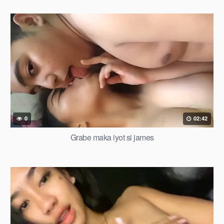
0
02:42
Grabe maka iyot si james