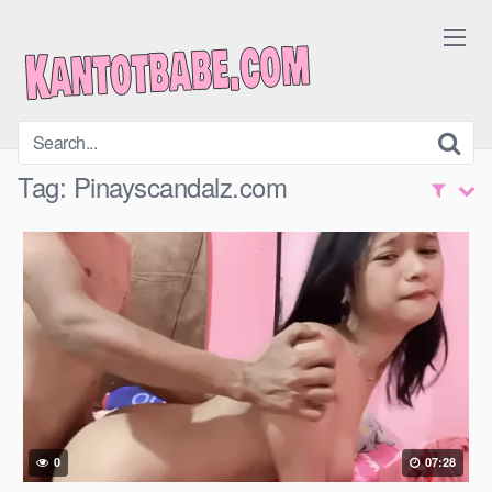
Skip
to
content
Tag:
Pinayscandalz.com
0
07:28