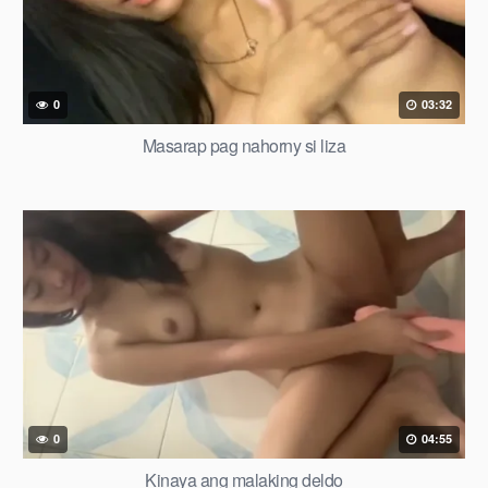
0
03:32
Masarap pag nahorny si liza
0
04:55
Kinaya ang malaking deldo