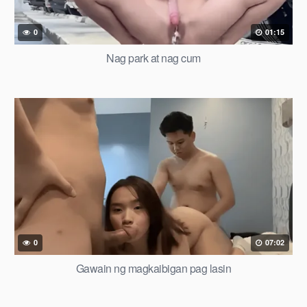
0
01:15
Nag park at nag cum
0
07:02
Gawain ng magkaibigan pag lasin