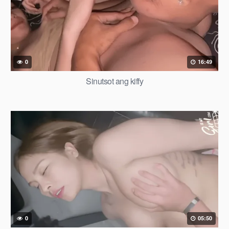
0
16:49
Sinutsot ang kiffy
0
05:50