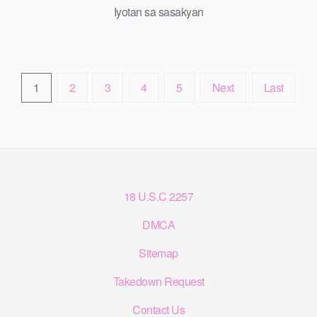
Iyotan sa sasakyan
1
2
3
4
5
Next
Last
18 U.S.C 2257
DMCA
Sitemap
Takedown Request
Contact Us