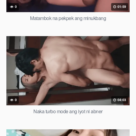
0
01:59
Matambok na pekpek ang minukbang
0
04:03
Naka turbo mode ang iyot ni abner