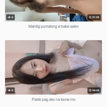
0
01:03
Mahilig pumatong si babe sakin
0
04:44
Paldo pag ako na kama mo