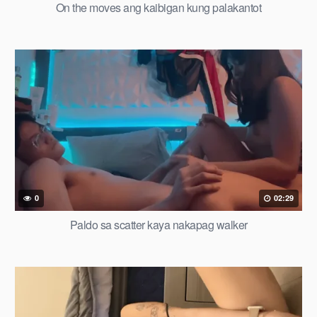
On the moves ang kaibigan kung palakantot
0
02:29
Paldo sa scatter kaya nakapag walker