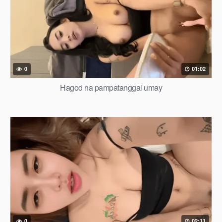
0
01:02
Hagod na pampatanggal umay
0
02:11