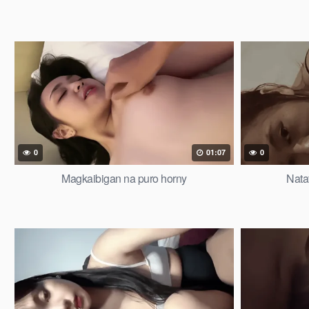
0
01:07
0
Magkaibigan na puro horny
Nata