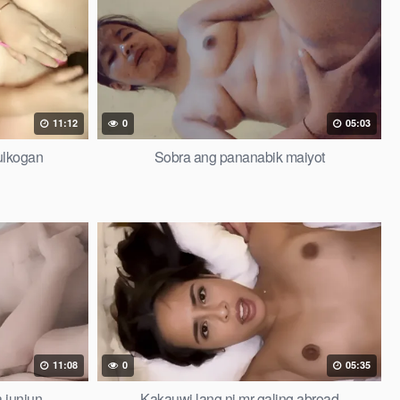
11:12
0
05:03
ulkogan
Sobra ang pananabik maiyot
11:08
0
05:35
a junjun
Kakauwi lang ni mr galing abroad