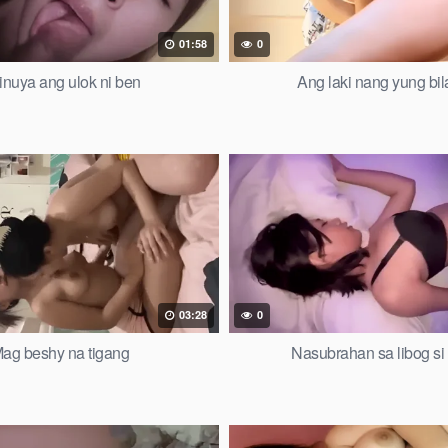
01:58
0
inuya ang ulok ni ben
Ang laki nang yung bilat
03:28
0
ag beshy na tigang
Nasubrahan sa libog si