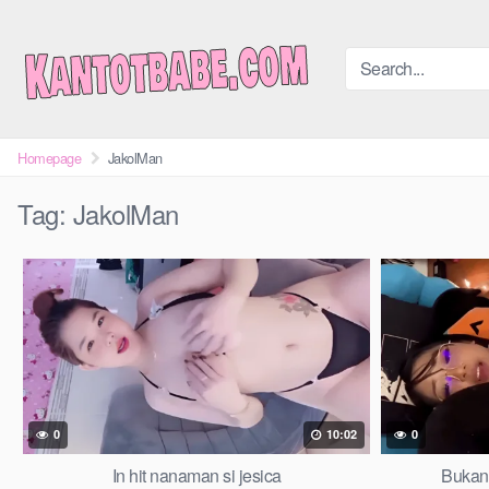
Skip
to
content
Homepage
JakolMan
Tag:
JakolMan
0
10:02
0
In hit nanaman si jesica
Bukang