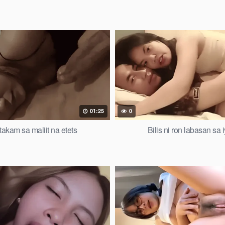
01:25
0
takam sa maliit na etets
Bilis ni ron labasan sa 