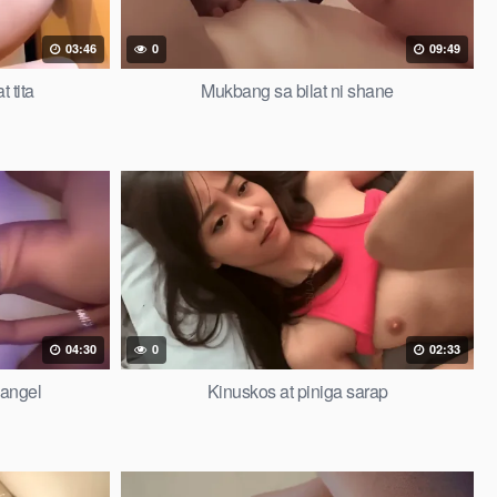
03:46
0
09:49
 tita
Mukbang sa bilat ni shane
04:30
0
02:33
 angel
Kinuskos at piniga sarap