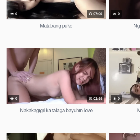
0
07:09
0
Matabang puke
Ng
0
02:55
0
Nakakagigil ka talaga bayuhin love
M