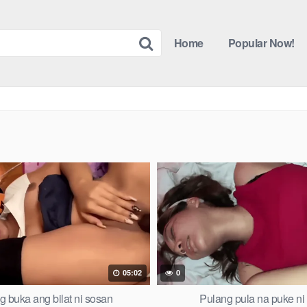
Home
Popular Now!
05:02
0
 buka ang bilat ni sosan
Pulang pula na puke ni