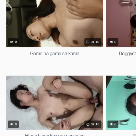
0
01:49
0
Game na game sa kama
Doggyst
0
02:45
0
Hinay hinay lang sa pag subo
G