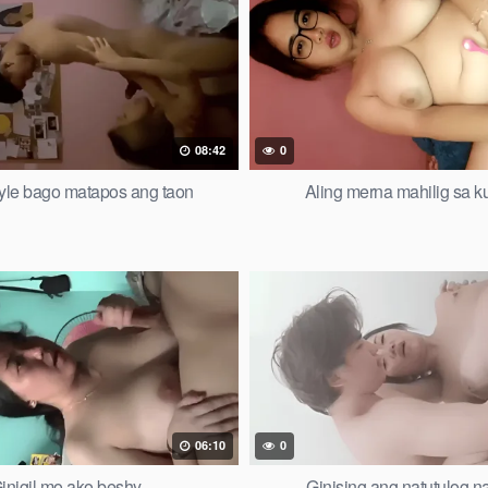
08:42
0
yle bago matapos ang taon
Aling merna mahilig sa k
06:10
0
inigil mo ako beshy
Ginising ang natutulog n