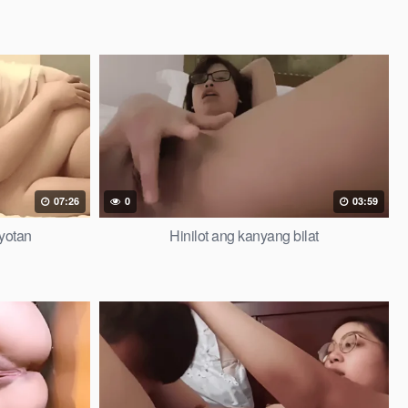
07:26
0
03:59
iyotan
Hinilot ang kanyang bilat