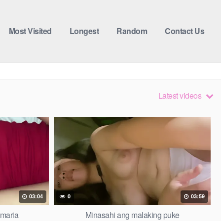
Most Visited
Longest
Random
Contact Us
Latest videos
03:04
0
03:59
 maria
Minasahi ang malaking puke