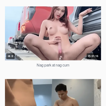
0
01:15
Nag park at nag cum