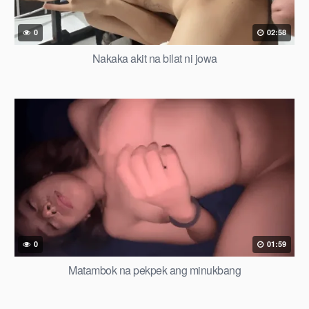
0
02:58
Nakaka akit na bilat ni jowa
0
01:59
Matambok na pekpek ang minukbang