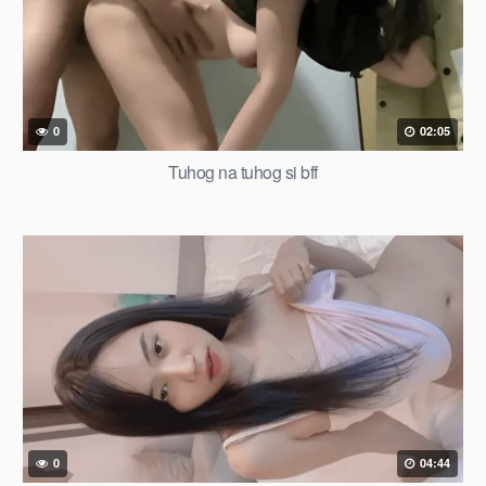
0
02:05
Tuhog na tuhog si bff
0
04:44