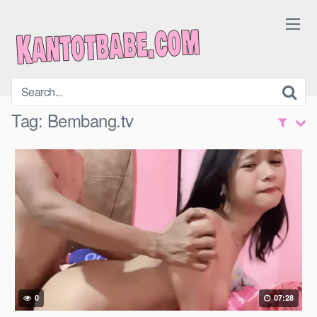
Skip
to
content
Tag:
Bembang.tv
0
07:28