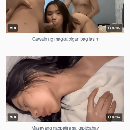
0
07:02
Gawain ng magkaibigan pag lasin
0
07:47
Masayang nagpatira sa kapitbahay