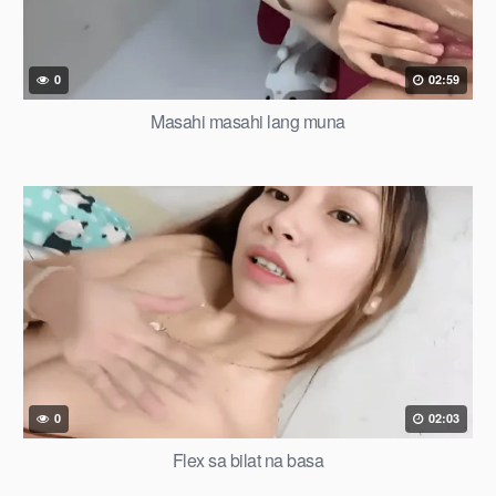
0
02:59
Masahi masahi lang muna
0
02:03
Flex sa bilat na basa