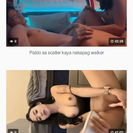
0
02:29
Paldo sa scatter kaya nakapag walker
0
01:02