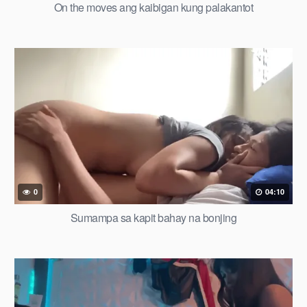
On the moves ang kaibigan kung palakantot
0
04:10
Sumampa sa kapit bahay na bonjing