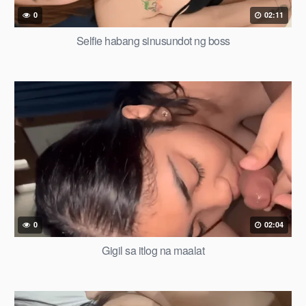
0
02:11
Selfie habang sinusundot ng boss
0
02:04
Gigil sa itlog na maalat