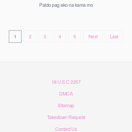
Paldo pag ako na kama mo
1
2
3
4
5
Next
Last
18 U.S.C 2257
DMCA
Sitemap
Takedown Request
Contact Us