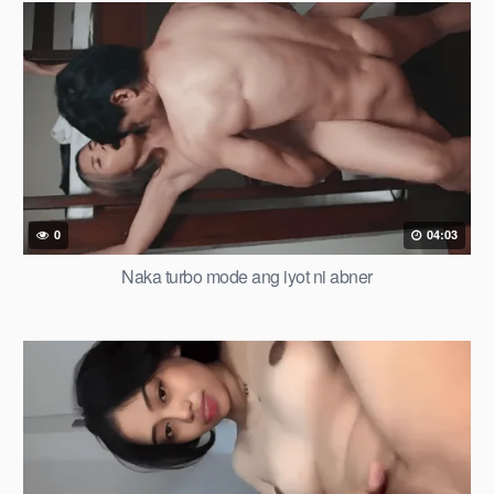
0
04:03
Naka turbo mode ang iyot ni abner