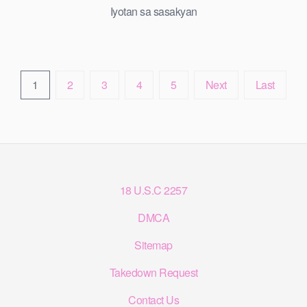
Iyotan sa sasakyan
1
2
3
4
5
Next
Last
18 U.S.C 2257
DMCA
Sitemap
Takedown Request
Contact Us