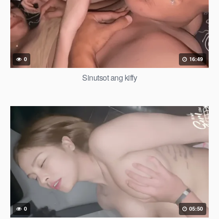
0
16:49
Sinutsot ang kiffy
0
05:50