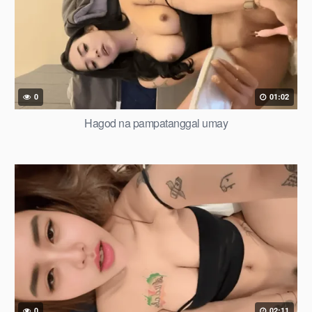
0
01:02
Hagod na pampatanggal umay
0
02:11