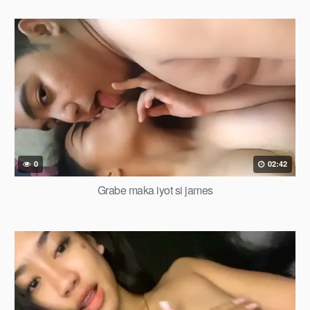
0
02:42
Grabe maka iyot si james