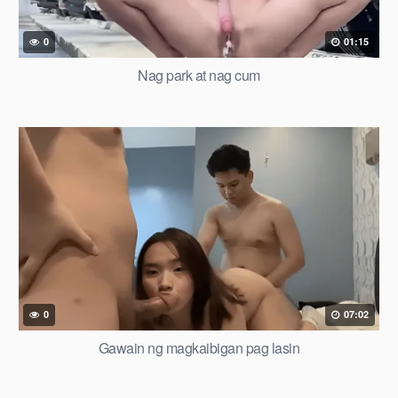
0
01:15
Nag park at nag cum
0
07:02
Gawain ng magkaibigan pag lasin