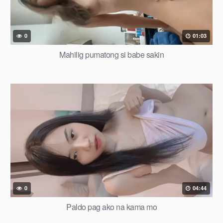
0
01:03
Mahilig pumatong si babe sakin
0
04:44
Paldo pag ako na kama mo