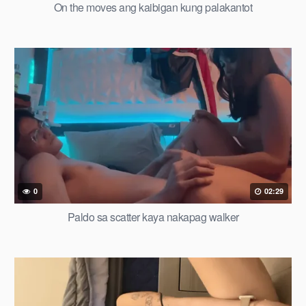
On the moves ang kaibigan kung palakantot
0
02:29
Paldo sa scatter kaya nakapag walker