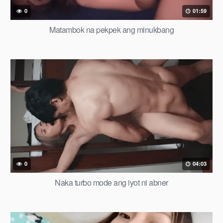
0
01:59
Matambok na pekpek ang minukbang
0
04:03
Naka turbo mode ang iyot ni abner