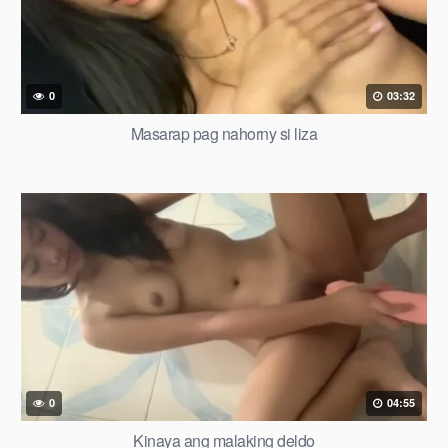
0
03:32
Masarap pag nahorny si liza
0
04:55
Kinaya ang malaking deldo