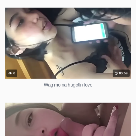
0
03:59
Wag mo na hugotin love