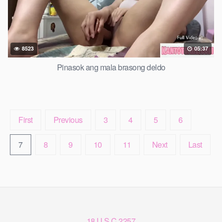
8523
05:37
Pinasok ang mala brasong deldo
First
Previous
3
4
5
6
7
8
9
10
11
Next
Last
18 U.S.C 2257