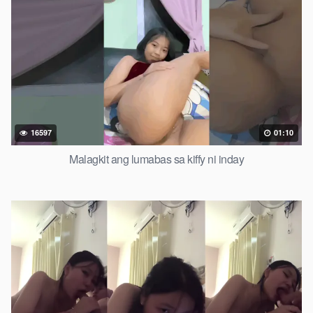
16597
01:10
Malagkit ang lumabas sa kiffy ni inday