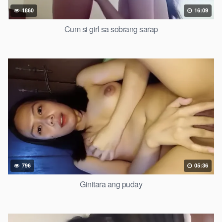
1860
16:09
Cum si girl sa sobrang sarap
796
05:36
Ginitara ang puday