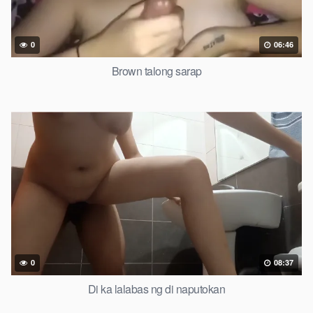
0
06:46
Brown talong sarap
0
08:37
Di ka lalabas ng di naputokan