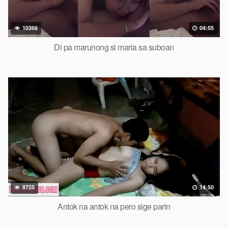
10366
04:55
Di pa marunong si maria sa suboan
8725
14:50
Antok na antok na pero sige parin