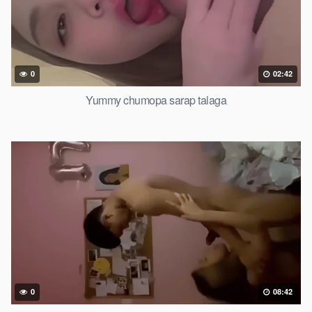
0
02:42
Yummy chumopa sarap talaga
0
08:42