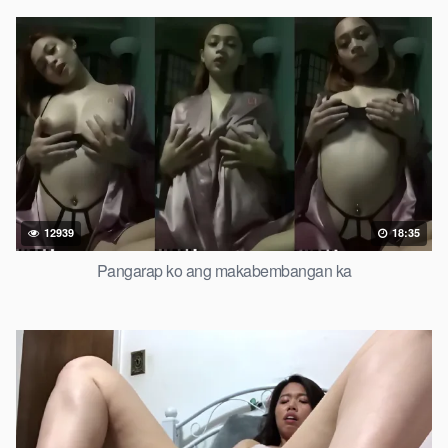
12939
18:35
Pangarap ko ang makabembangan ka