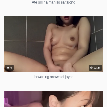
Ate girl na mahilig sa talong
0
02:21
Iniwan ng asawa si joyce