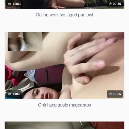
12862
02:36
Galing work iyot agad pag uwi
1403
10:25
Chinitang gusto magparaos