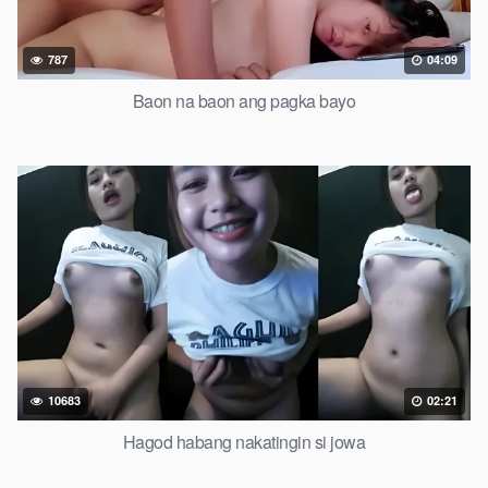
787
04:09
Baon na baon ang pagka bayo
10683
02:21
Hagod habang nakatingin si jowa