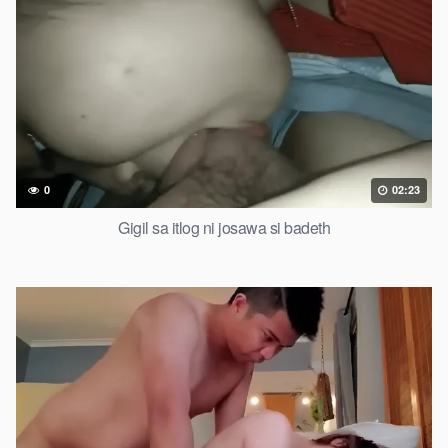
0
02:23
Gigil sa itlog ni josawa si badeth