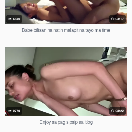
6840
03:17
Babe bilisan na natin malapit na tayo ma time
9779
08:22
Enjoy sa pag sipsip sa itlog