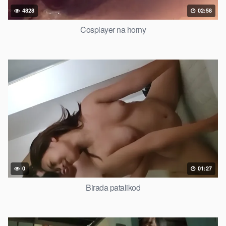
4828
02:58
Cosplayer na horny
0
01:27
Birada patalikod