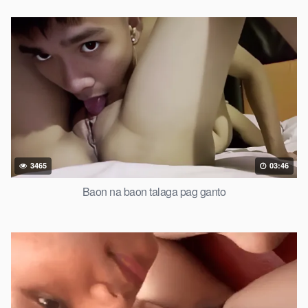
3465
03:46
Baon na baon talaga pag ganto