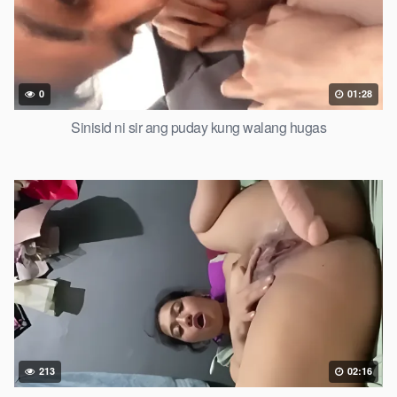
0
01:28
Sinisid ni sir ang puday kung walang hugas
213
02:16