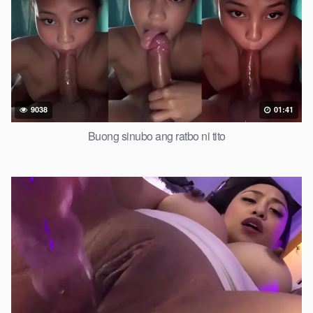
9038
01:41
Buong sinubo ang ratbo ni tito