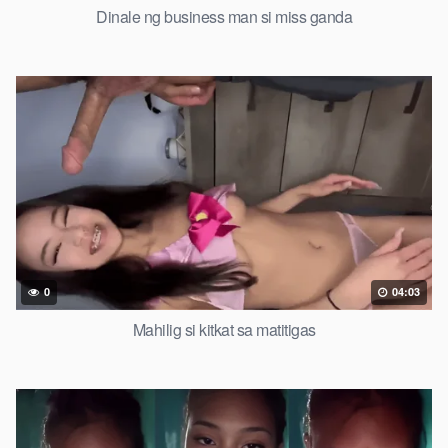
Dinale ng business man si miss ganda
0
04:03
Mahilig si kitkat sa matitigas