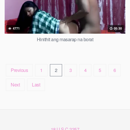
4771
05:30
Hinithit ang masarap na borat
Previous
1
2
3
4
5
6
Next
Last
18 U.S.C 2257