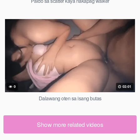
Paldo sa scatter kaya nakapag walker
0
02:01
Dalawang oten sa isang butas
Show more related videos