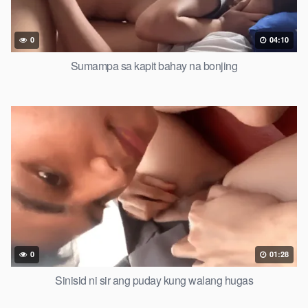
0
04:10
Sumampa sa kapit bahay na bonjing
0
01:28
Sinisid ni sir ang puday kung walang hugas